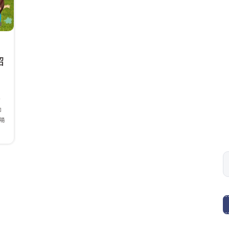
紹
き
コ
場