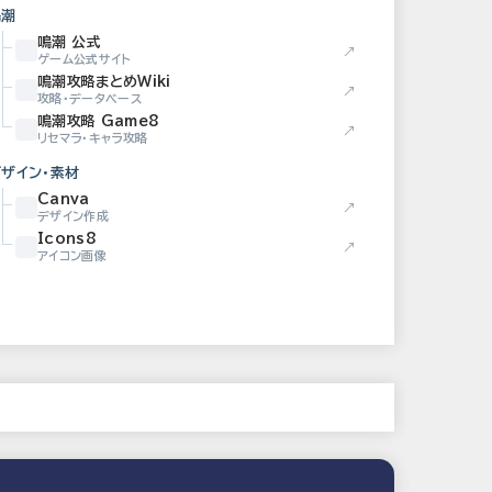
鳴潮
鳴潮 公式
↗
ゲーム公式サイト
鳴潮攻略まとめWiki
↗
攻略・データベース
鳴潮攻略 Game8
↗
リセマラ・キャラ攻略
デザイン・素材
Canva
↗
デザイン作成
Icons8
↗
アイコン画像