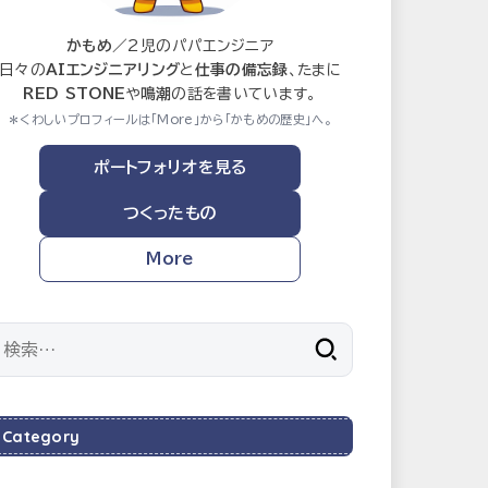
かもめ
／2児のパパエンジニア
日々の
AIエンジニアリング
と
仕事の備忘録
、たまに
RED STONE
や
鳴潮
の話を書いています。
＊くわしいプロフィールは「More」から「かもめの歴史」へ。
ポートフォリオを見る
つくったもの
More
検
索:
Category