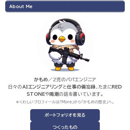
About Me
かもめ
／2児のパパエンジニア
日々の
AIエンジニアリング
と
仕事の備忘録
、たまに
RED
STONE
や
鳴潮
の話を書いています。
＊くわしいプロフィールは「More」から「かもめの歴史」へ。
ポートフォリオを見る
つくったもの