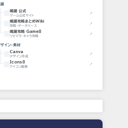
鳴潮
鳴潮 公式
↗
ゲーム公式サイト
鳴潮攻略まとめWiki
↗
攻略・データベース
鳴潮攻略 Game8
↗
リセマラ・キャラ攻略
デザイン・素材
Canva
↗
デザイン作成
Icons8
↗
アイコン画像