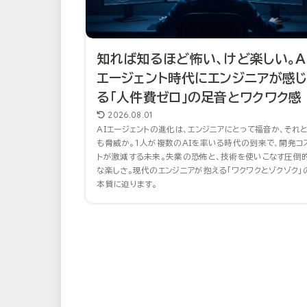
知れば知るほど怖い、けど楽しい。A
エージェント時代にエンジニアが感
る「人件費ゼロ」の足音とワクワク感
2026.08.01
AIエージェントの進化は、エンジニアにとって福音か、それ
も脅威か。1人が複数のAIを率いる時代の到来で、開発コ
トが激減する未来。失業の恐怖と、技術を使いこなす圧倒
な楽しさ。現代のエンジニアが抱える「ワクワクとゾクゾク」
本質に迫ります。