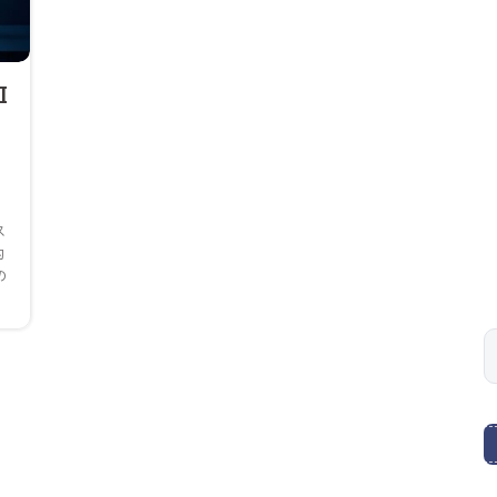
I
じ
と
ス
的
の