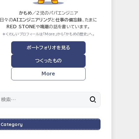
かもめ
／2児のパパエンジニア
日々の
AIエンジニアリング
と
仕事の備忘録
、たまに
RED STONE
や
鳴潮
の話を書いています。
＊くわしいプロフィールは「More」から「かもめの歴史」へ。
ポートフォリオを見る
つくったもの
More
検
索:
Category