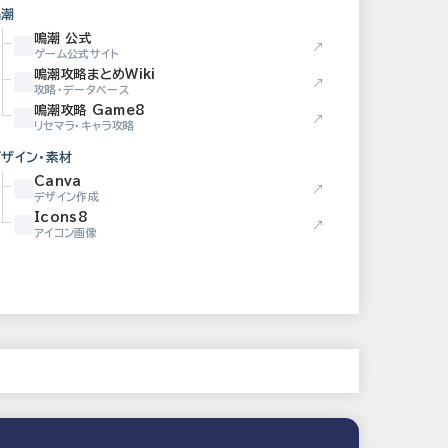
鳴潮
鳴潮 公式
↗
ゲーム公式サイト
鳴潮攻略まとめWiki
↗
攻略・データベース
鳴潮攻略 Game8
↗
リセマラ・キャラ攻略
デザイン・素材
Canva
↗
デザイン作成
Icons8
↗
アイコン画像