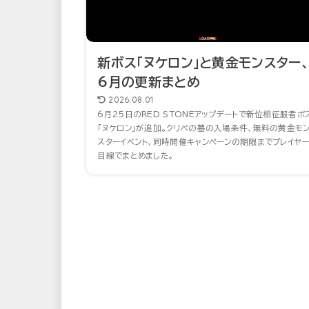
新ボス「ヌケロン」と黄金モンスター、
6月の更新まとめ
2026.08.01
6月25日のRED STONEアップデートで新位相征服者ボ
「ヌケロン」が追加。クリペの墓の入場条件、無料の黄金モ
スターイベント、同時開催キャンペーンの期限までプレイヤ
目線でまとめました。