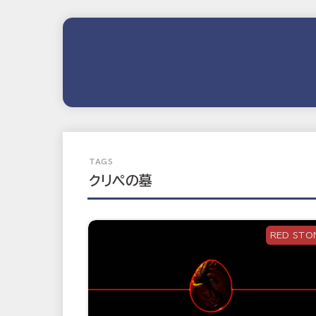
クリペの墓
RED STO