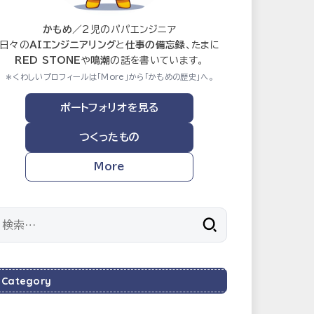
かもめ
／2児のパパエンジニア
日々の
AIエンジニアリング
と
仕事の備忘録
、たまに
RED STONE
や
鳴潮
の話を書いています。
＊くわしいプロフィールは「More」から「かもめの歴史」へ。
ポートフォリオを見る
つくったもの
More
検
索:
Category