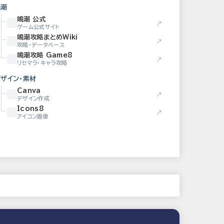
鳴潮
鳴潮 公式
↗
ゲーム公式サイト
鳴潮攻略まとめWiki
↗
攻略・データベース
鳴潮攻略 Game8
↗
リセマラ・キャラ攻略
デザイン・素材
Canva
↗
デザイン作成
Icons8
↗
アイコン画像