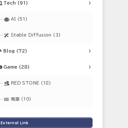
Tech
(91)
AI
(51)
Stable Diffusion
(3)
Blog
(72)
Game
(28)
RED STONE
(18)
鳴潮
(10)
External Link