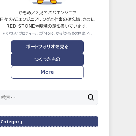
かもめ
／2児のパパエンジニア
日々の
AIエンジニアリング
と
仕事の備忘録
、たまに
RED STONE
や
鳴潮
の話を書いています。
＊くわしいプロフィールは「More」から「かもめの歴史」へ。
ポートフォリオを見る
つくったもの
More
検
索:
Category