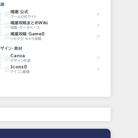
鳴潮
鳴潮 公式
↗
ゲーム公式サイト
鳴潮攻略まとめWiki
↗
攻略・データベース
鳴潮攻略 Game8
↗
リセマラ・キャラ攻略
デザイン・素材
Canva
↗
デザイン作成
Icons8
↗
アイコン画像