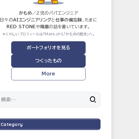
かもめ
／2児のパパエンジニア
日々の
AIエンジニアリング
と
仕事の備忘録
、たまに
RED STONE
や
鳴潮
の話を書いています。
＊くわしいプロフィールは「More」から「かもめの歴史」へ。
ポートフォリオを見る
つくったもの
More
検
索:
Category