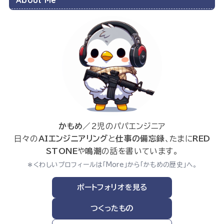
かもめ
／2児のパパエンジニア
日々の
AIエンジニアリング
と
仕事の備忘録
、たまに
RED
STONE
や
鳴潮
の話を書いています。
＊くわしいプロフィールは「More」から「かもめの歴史」へ。
ポートフォリオを見る
つくったもの