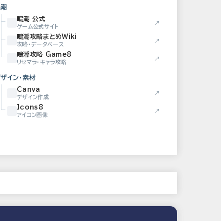
鳴潮
鳴潮 公式
↗
ゲーム公式サイト
鳴潮攻略まとめWiki
↗
攻略・データベース
鳴潮攻略 Game8
↗
リセマラ・キャラ攻略
デザイン・素材
Canva
↗
デザイン作成
Icons8
↗
アイコン画像