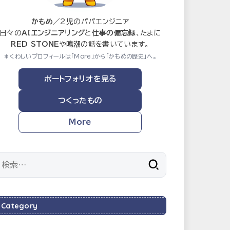
かもめ
／2児のパパエンジニア
日々の
AIエンジニアリング
と
仕事の備忘録
、たまに
RED STONE
や
鳴潮
の話を書いています。
＊くわしいプロフィールは「More」から「かもめの歴史」へ。
ポートフォリオを見る
つくったもの
More
検
索:
Category