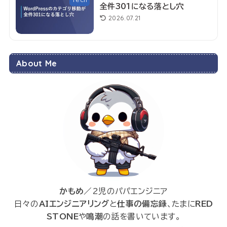
Tech
全件301になる落とし穴
2026.07.21
About Me
かもめ
／2児のパパエンジニア
日々の
AIエンジニアリング
と
仕事の備忘録
、たまに
RED
STONE
や
鳴潮
の話を書いています。