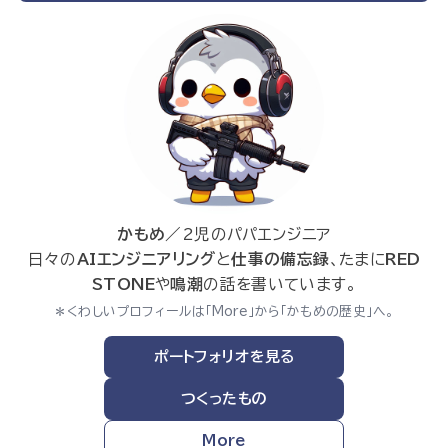
かもめ
／2児のパパエンジニア
日々の
AIエンジニアリング
と
仕事の備忘録
、たまに
RED
STONE
や
鳴潮
の話を書いています。
＊くわしいプロフィールは「More」から「かもめの歴史」へ。
ポートフォリオを見る
つくったもの
More