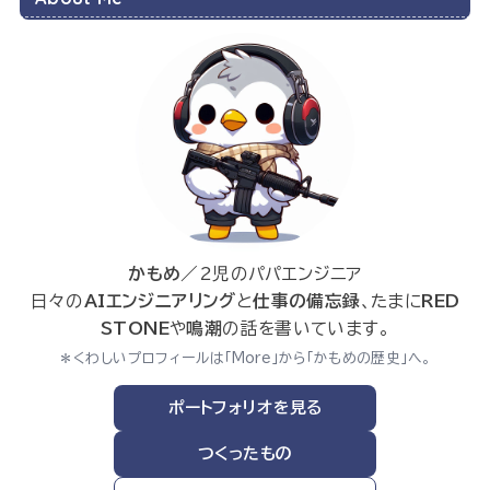
かもめ
／2児のパパエンジニア
日々の
AIエンジニアリング
と
仕事の備忘録
、たまに
RED
STONE
や
鳴潮
の話を書いています。
＊くわしいプロフィールは「More」から「かもめの歴史」へ。
ポートフォリオを見る
つくったもの