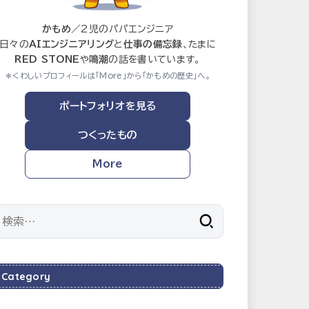
かもめ
／2児のパパエンジニア
日々の
AIエンジニアリング
と
仕事の備忘録
、たまに
RED STONE
や
鳴潮
の話を書いています。
＊くわしいプロフィールは「More」から「かもめの歴史」へ。
ポートフォリオを見る
つくったもの
More
検
索:
Category