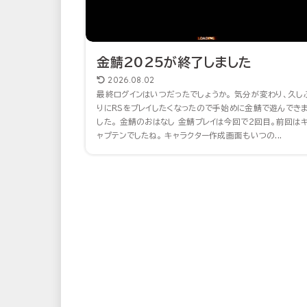
金鯖2025が終了しました
2026.08.02
最終ログインはいつだったでしょうか。 気分が変わり、久し
りにRSをプレイしたくなったので手始めに金鯖で遊んでき
した。 金鯖のおはなし 金鯖プレイは今回で2回目。前回は
ャプテンでしたね。 キャラクター作成画面もいつの...