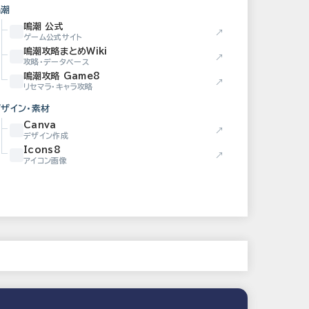
鳴潮
鳴潮 公式
↗
ゲーム公式サイト
鳴潮攻略まとめWiki
↗
攻略・データベース
鳴潮攻略 Game8
↗
リセマラ・キャラ攻略
デザイン・素材
Canva
↗
デザイン作成
Icons8
↗
アイコン画像