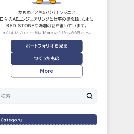
かもめ
／2児のパパエンジニア
日々の
AIエンジニアリング
と
仕事の備忘録
、たまに
RED STONE
や
鳴潮
の話を書いています。
＊くわしいプロフィールは「More」から「かもめの歴史」へ。
ポートフォリオを見る
つくったもの
More
検
索:
Category