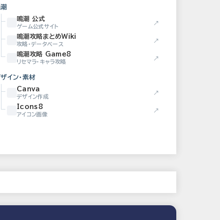
鳴潮
鳴潮 公式
↗
ゲーム公式サイト
鳴潮攻略まとめWiki
↗
攻略・データベース
鳴潮攻略 Game8
↗
リセマラ・キャラ攻略
デザイン・素材
Canva
↗
デザイン作成
Icons8
↗
アイコン画像