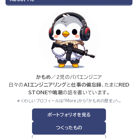
かもめ
／2児のパパエンジニア
日々の
AIエンジニアリング
と
仕事の備忘録
、たまに
RED
STONE
や
鳴潮
の話を書いています。
＊くわしいプロフィールは「More」から「かもめの歴史」へ。
ポートフォリオを見る
つくったもの