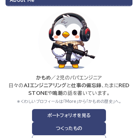
かもめ
／2児のパパエンジニア
日々の
AIエンジニアリング
と
仕事の備忘録
、たまに
RED
STONE
や
鳴潮
の話を書いています。
＊くわしいプロフィールは「More」から「かもめの歴史」へ。
ポートフォリオを見る
つくったもの