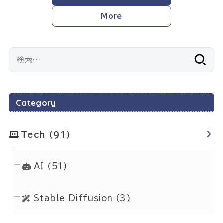
More
検
索:
Category
Tech
(91)
AI
(51)
Stable Diffusion
(3)