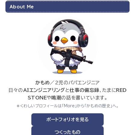
About Me
かもめ
／2児のパパエンジニア
日々の
AIエンジニアリング
と
仕事の備忘録
、たまに
RED
STONE
や
鳴潮
の話を書いています。
＊くわしいプロフィールは「More」から「かもめの歴史」へ。
ポートフォリオを見る
つくったもの