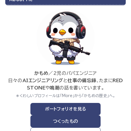
かもめ
／2児のパパエンジニア
日々の
AIエンジニアリング
と
仕事の備忘録
、たまに
RED
STONE
や
鳴潮
の話を書いています。
＊くわしいプロフィールは「More」から「かもめの歴史」へ。
ポートフォリオを見る
つくったもの