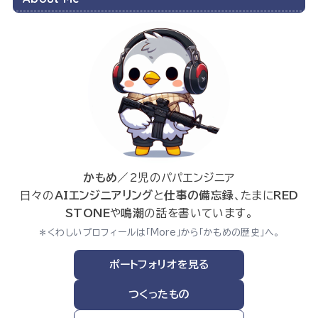
かもめ
／2児のパパエンジニア
日々の
AIエンジニアリング
と
仕事の備忘録
、たまに
RED
STONE
や
鳴潮
の話を書いています。
＊くわしいプロフィールは「More」から「かもめの歴史」へ。
ポートフォリオを見る
つくったもの