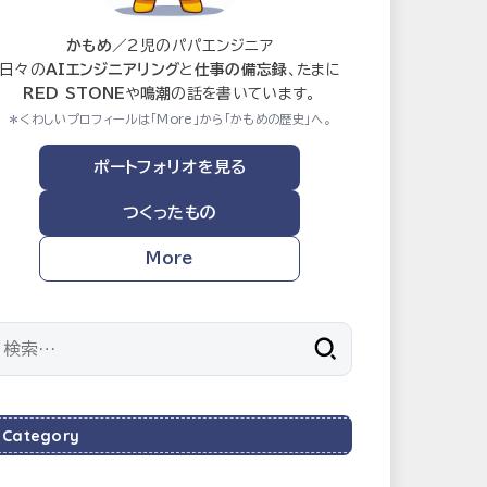
かもめ
／2児のパパエンジニア
日々の
AIエンジニアリング
と
仕事の備忘録
、たまに
RED STONE
や
鳴潮
の話を書いています。
＊くわしいプロフィールは「More」から「かもめの歴史」へ。
ポートフォリオを見る
つくったもの
More
検
索:
Category