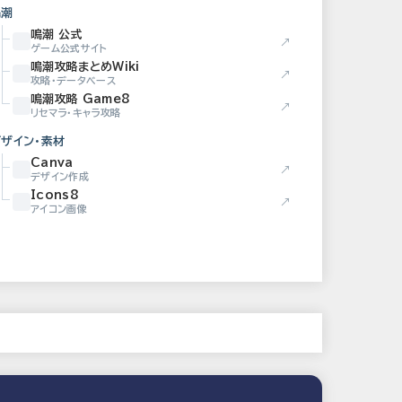
鳴潮
鳴潮 公式
↗
ゲーム公式サイト
鳴潮攻略まとめWiki
↗
攻略・データベース
鳴潮攻略 Game8
↗
リセマラ・キャラ攻略
デザイン・素材
Canva
↗
デザイン作成
Icons8
↗
アイコン画像