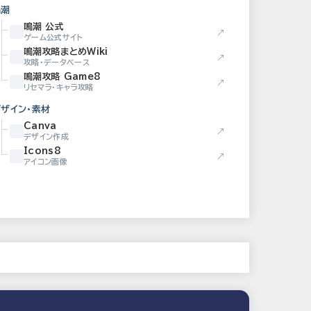
鳴潮
鳴潮 公式
↗
ゲーム公式サイト
鳴潮攻略まとめWiki
↗
攻略・データベース
鳴潮攻略 Game8
↗
リセマラ・キャラ攻略
デザイン・素材
Canva
↗
デザイン作成
Icons8
↗
アイコン画像