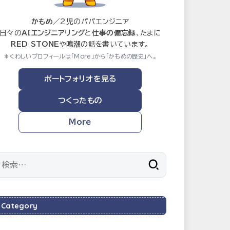
かもめ
／2児のパパエンジニア
日々の
AIエンジニアリング
と
仕事の備忘録
、たまに
RED STONE
や
鳴潮
の話を書いています。
＊くわしいプロフィールは「More」から「かもめの歴史」へ。
ポートフォリオを見る
つくったもの
More
検
索:
Category