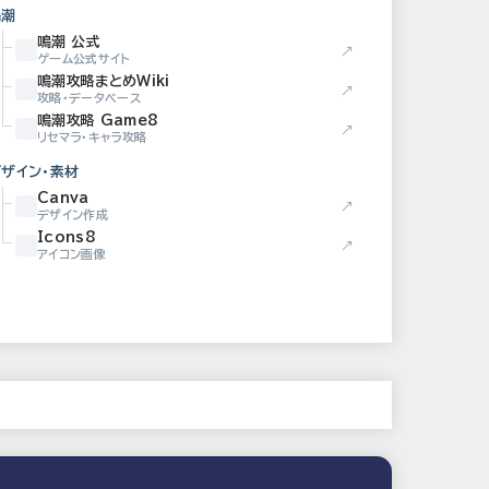
鳴潮
鳴潮 公式
↗
ゲーム公式サイト
鳴潮攻略まとめWiki
↗
攻略・データベース
鳴潮攻略 Game8
↗
リセマラ・キャラ攻略
デザイン・素材
Canva
↗
デザイン作成
Icons8
↗
アイコン画像