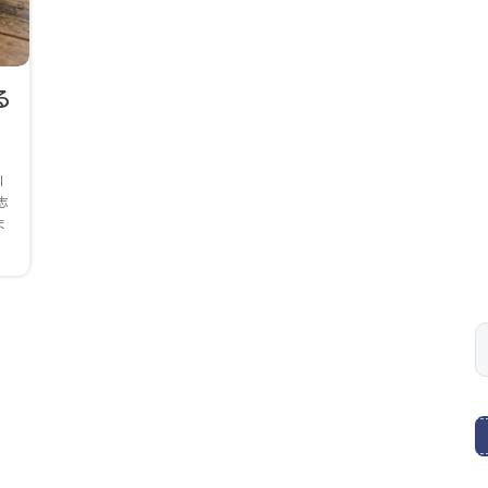
る
引
志
ま