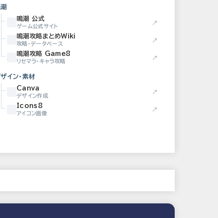
鳴潮
鳴潮 公式
↗
ゲーム公式サイト
鳴潮攻略まとめWiki
↗
攻略・データベース
鳴潮攻略 Game8
↗
リセマラ・キャラ攻略
デザイン・素材
Canva
↗
デザイン作成
Icons8
↗
アイコン画像