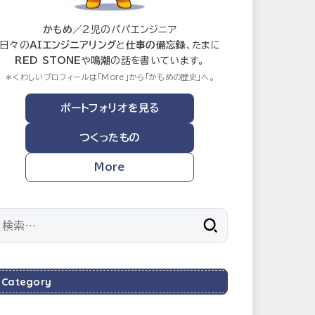
かもめ
／2児のパパエンジニア
日々の
AIエンジニアリング
と
仕事の備忘録
、たまに
RED STONE
や
鳴潮
の話を書いています。
＊くわしいプロフィールは「More」から「かもめの歴史」へ。
ポートフォリオを見る
つくったもの
More
検
索:
Category