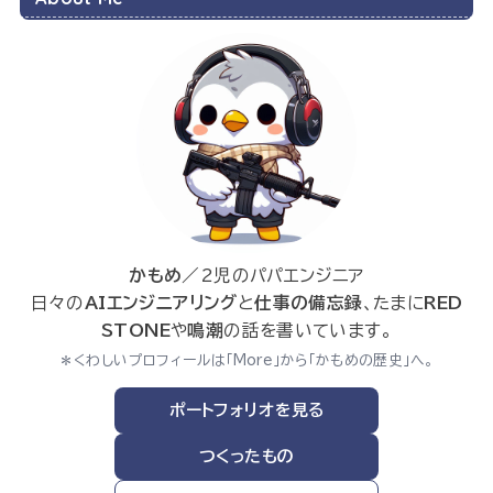
かもめ
／2児のパパエンジニア
日々の
AIエンジニアリング
と
仕事の備忘録
、たまに
RED
STONE
や
鳴潮
の話を書いています。
＊くわしいプロフィールは「More」から「かもめの歴史」へ。
ポートフォリオを見る
つくったもの