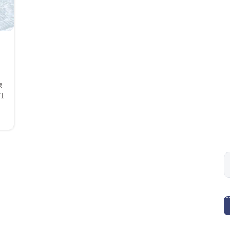
線
仙
ー