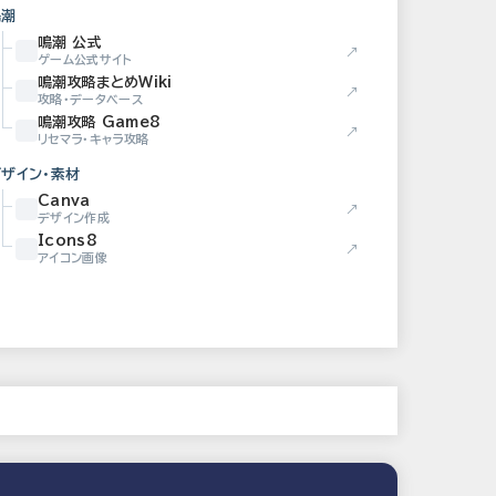
鳴潮
鳴潮 公式
↗
ゲーム公式サイト
鳴潮攻略まとめWiki
↗
攻略・データベース
鳴潮攻略 Game8
↗
リセマラ・キャラ攻略
デザイン・素材
Canva
↗
デザイン作成
Icons8
↗
アイコン画像