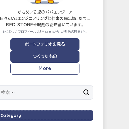
かもめ
／2児のパパエンジニア
日々の
AIエンジニアリング
と
仕事の備忘録
、たまに
RED STONE
や
鳴潮
の話を書いています。
＊くわしいプロフィールは「More」から「かもめの歴史」へ。
ポートフォリオを見る
つくったもの
More
検
索:
Category