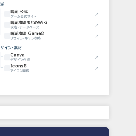
鳴潮
鳴潮 公式
↗
ゲーム公式サイト
鳴潮攻略まとめWiki
↗
攻略・データベース
鳴潮攻略 Game8
↗
リセマラ・キャラ攻略
デザイン・素材
Canva
↗
デザイン作成
Icons8
↗
アイコン画像