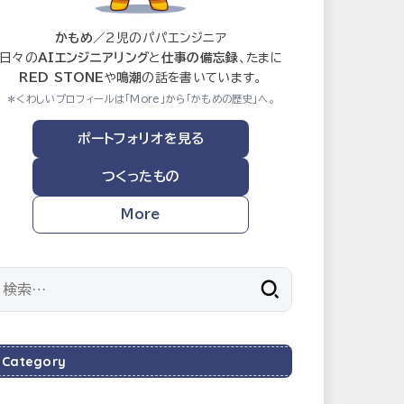
かもめ
／2児のパパエンジニア
日々の
AIエンジニアリング
と
仕事の備忘録
、たまに
RED STONE
や
鳴潮
の話を書いています。
＊くわしいプロフィールは「More」から「かもめの歴史」へ。
ポートフォリオを見る
つくったもの
More
検
索:
Category