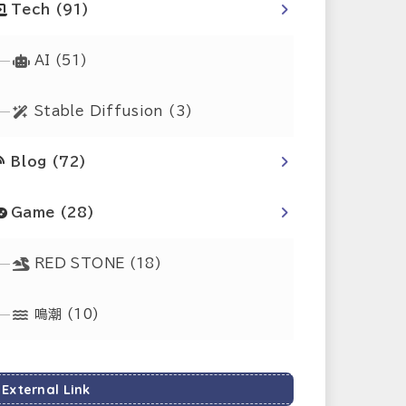
Tech
(91)
AI
(51)
Stable Diffusion
(3)
Blog
(72)
Game
(28)
RED STONE
(18)
鳴潮
(10)
External Link