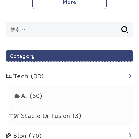
More
検
索:
Category
Tech
(88)
AI
(50)
Stable Diffusion
(3)
Blog
(70)