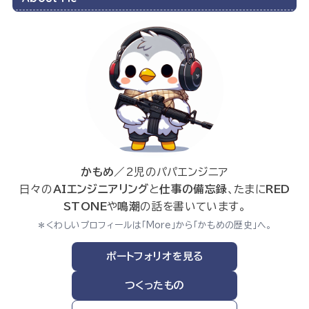
かもめ
／2児のパパエンジニア
日々の
AIエンジニアリング
と
仕事の備忘録
、たまに
RED
STONE
や
鳴潮
の話を書いています。
＊くわしいプロフィールは「More」から「かもめの歴史」へ。
ポートフォリオを見る
つくったもの