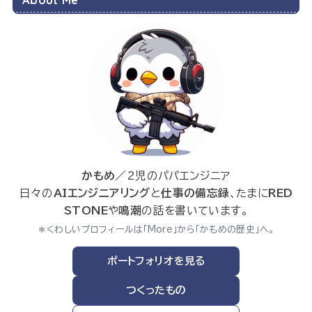
かもめ
／2児のパパエンジニア
日々の
AIエンジニアリング
と
仕事の備忘録
、たまに
RED
STONE
や
鳴潮
の話を書いています。
＊くわしいプロフィールは「More」から「かもめの歴史」へ。
ポートフォリオを見る
つくったもの