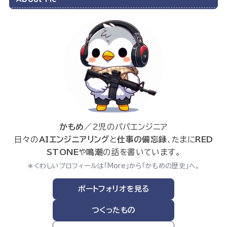
かもめ
／2児のパパエンジニア
日々の
AIエンジニアリング
と
仕事の備忘録
、たまに
RED
STONE
や
鳴潮
の話を書いています。
＊くわしいプロフィールは「More」から「かもめの歴史」へ。
ポートフォリオを見る
つくったもの