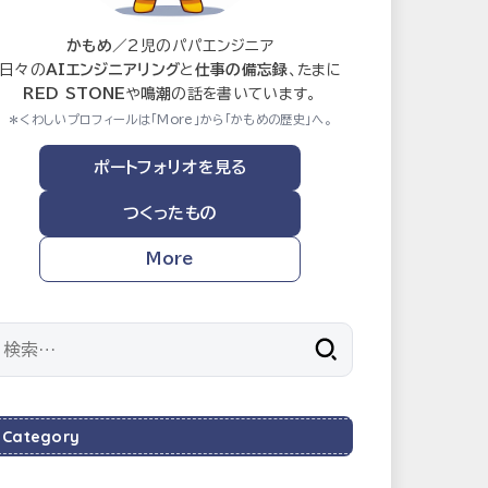
かもめ
／2児のパパエンジニア
日々の
AIエンジニアリング
と
仕事の備忘録
、たまに
RED STONE
や
鳴潮
の話を書いています。
＊くわしいプロフィールは「More」から「かもめの歴史」へ。
ポートフォリオを見る
つくったもの
More
検
索:
Category