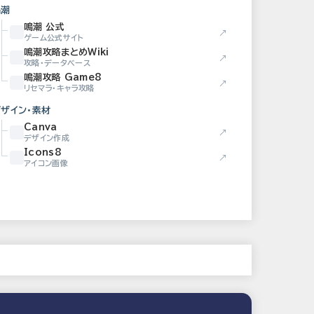
鳴潮
鳴潮 公式
↗
ゲーム公式サイト
鳴潮攻略まとめWiki
↗
攻略・データベース
鳴潮攻略 Game8
↗
リセマラ・キャラ攻略
デザイン・素材
Canva
↗
デザイン作成
Icons8
↗
アイコン画像