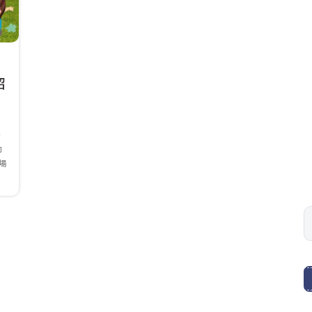
紹
き
コ
場