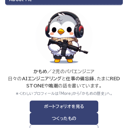
かもめ
／2児のパパエンジニア
日々の
AIエンジニアリング
と
仕事の備忘録
、たまに
RED
STONE
や
鳴潮
の話を書いています。
＊くわしいプロフィールは「More」から「かもめの歴史」へ。
ポートフォリオを見る
つくったもの