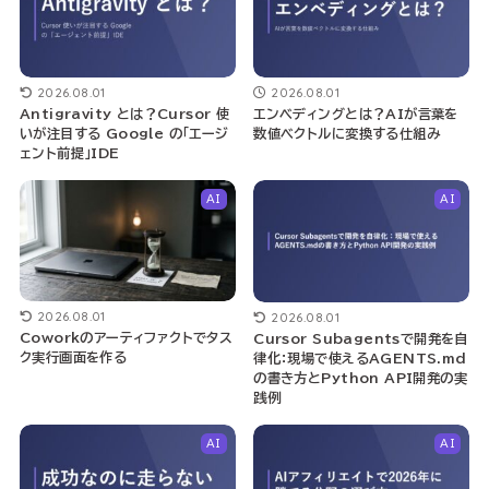
2026.08.01
2026.08.01
Antigravity とは？Cursor 使
エンベディングとは？AIが言葉を
いが注目する Google の「エージ
数値ベクトルに変換する仕組み
ェント前提」IDE
AI
AI
2026.08.01
2026.08.01
Coworkのアーティファクトでタス
Cursor Subagentsで開発を自
ク実行画面を作る
律化：現場で使えるAGENTS.md
の書き方とPython API開発の実
践例
AI
AI