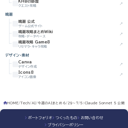
KHBの部屋
↗
クエスト攻略
鳴潮
鳴潮 公式
↗
ゲーム公式サイト
鳴潮攻略まとめWiki
↗
攻略・データベース
鳴潮攻略 Game8
↗
リセマラ・キャラ攻略
デザイン・素材
Canva
↗
デザイン作成
Icons8
↗
アイコン画像
HOME
Tech
AI
今週のAIまとめ 6/29〜7/5：Claude Sonnet 5 公開
ポートフォリオ
つくったもの
お問い合わせ
プライバシーポリシー