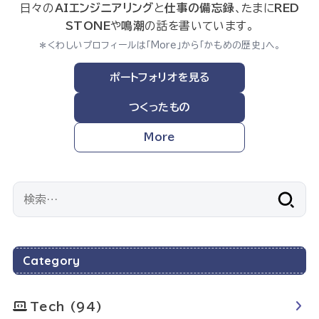
日々の
AIエンジニアリング
と
仕事の備忘録
、たまに
RED
STONE
や
鳴潮
の話を書いています。
＊くわしいプロフィールは「More」から「かもめの歴史」へ。
ポートフォリオを見る
つくったもの
More
検
索:
Category
Tech
(94)