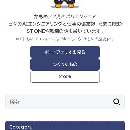
かもめ
／2児のパパエンジニア
日々の
AIエンジニアリング
と
仕事の備忘録
、たまに
RED
STONE
や
鳴潮
の話を書いています。
＊くわしいプロフィールは「More」から「かもめの歴史」へ。
ポートフォリオを見る
つくったもの
More
検
索:
Category