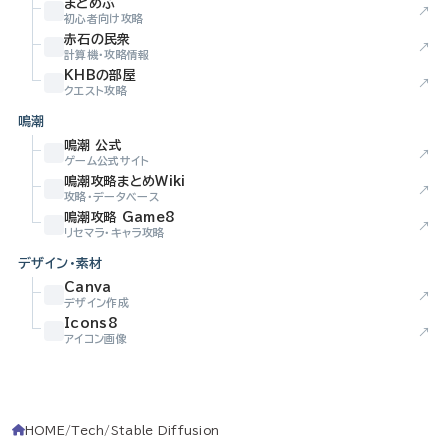
まとめぶ
↗
初心者向け攻略
赤石の民衆
↗
計算機・攻略情報
KHBの部屋
↗
クエスト攻略
鳴潮
鳴潮 公式
↗
ゲーム公式サイト
鳴潮攻略まとめWiki
↗
攻略・データベース
鳴潮攻略 Game8
↗
リセマラ・キャラ攻略
デザイン・素材
Canva
↗
デザイン作成
Icons8
↗
アイコン画像
HOME
Tech
Stable Diffusion