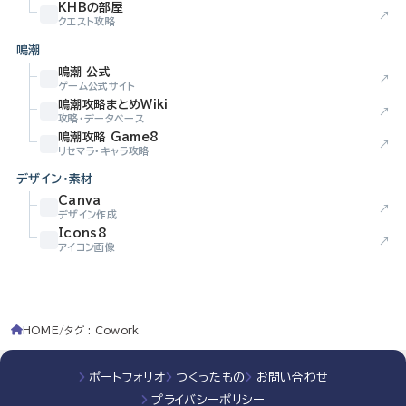
KHBの部屋
↗
クエスト攻略
鳴潮
鳴潮 公式
↗
ゲーム公式サイト
鳴潮攻略まとめWiki
↗
攻略・データベース
鳴潮攻略 Game8
↗
リセマラ・キャラ攻略
デザイン・素材
Canva
↗
デザイン作成
Icons8
↗
アイコン画像
HOME
タグ : Cowork
ポートフォリオ
つくったもの
お問い合わせ
プライバシーポリシー