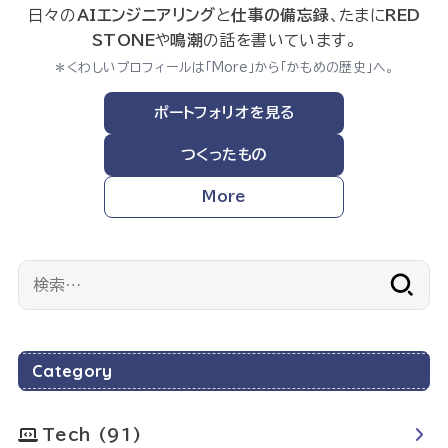
日々の
AIエンジニアリング
と
仕事の備忘録
、たまに
RED
STONE
や
鳴潮
の話を書いています。
＊くわしいプロフィールは「More」から「かもめの歴史」へ。
ポートフォリオを見る
つくったもの
More
検
索:
Category
Tech
(91)