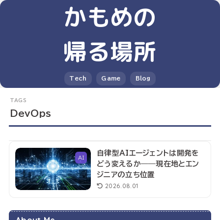
かもめの
帰る場所
Tech
Game
Blog
DevOps
自律型AIエージェントは開発を
AI
どう変えるか——現在地とエン
ジニアの立ち位置
2026.08.01
About Me