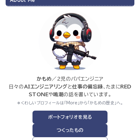
かもめ
／2児のパパエンジニア
日々の
AIエンジニアリング
と
仕事の備忘録
、たまに
RED
STONE
や
鳴潮
の話を書いています。
＊くわしいプロフィールは「More」から「かもめの歴史」へ。
ポートフォリオを見る
つくったもの