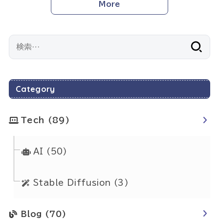
More
検
索:
Category
Tech
(89)
AI
(50)
Stable Diffusion
(3)
Blog
(70)