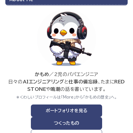
かもめ
／2児のパパエンジニア
日々の
AIエンジニアリング
と
仕事の備忘録
、たまに
RED
STONE
や
鳴潮
の話を書いています。
＊くわしいプロフィールは「More」から「かもめの歴史」へ。
ポートフォリオを見る
つくったもの