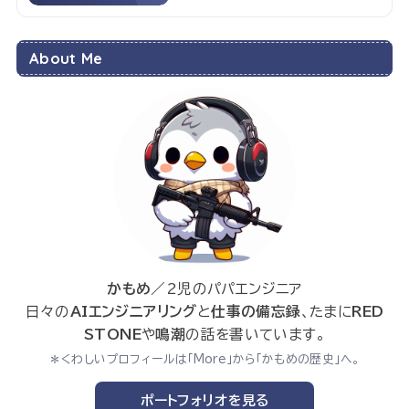
About Me
かもめ
／2児のパパエンジニア
日々の
AIエンジニアリング
と
仕事の備忘録
、たまに
RED
STONE
や
鳴潮
の話を書いています。
＊くわしいプロフィールは「More」から「かもめの歴史」へ。
ポートフォリオを見る