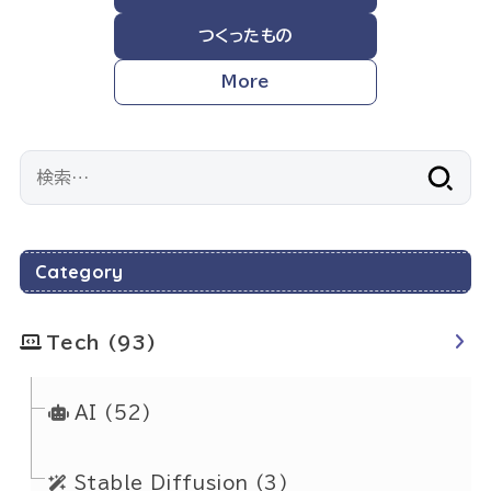
つくったもの
More
検
索:
Category
Tech
(93)
AI
(52)
Stable Diffusion
(3)