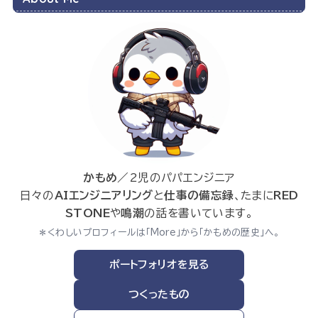
かもめ
／2児のパパエンジニア
日々の
AIエンジニアリング
と
仕事の備忘録
、たまに
RED
STONE
や
鳴潮
の話を書いています。
＊くわしいプロフィールは「More」から「かもめの歴史」へ。
ポートフォリオを見る
つくったもの