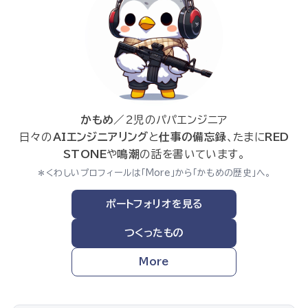
かもめ
／2児のパパエンジニア
日々の
AIエンジニアリング
と
仕事の備忘録
、たまに
RED
STONE
や
鳴潮
の話を書いています。
＊くわしいプロフィールは「More」から「かもめの歴史」へ。
ポートフォリオを見る
つくったもの
More