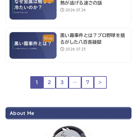
熱が逃げる速さの話
2026.07.24
黒い霧事件とは？プロ野球を揺
Blog
るがした八百長疑獄
2026.07.23
1
2
3
…
7
＞
About Me