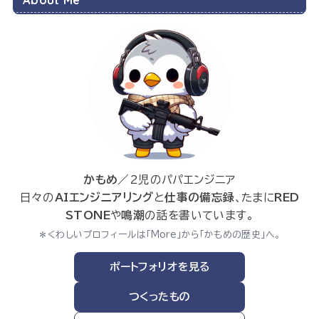
かもめ
／2児のパパエンジニア
日々の
AIエンジニアリング
と
仕事の備忘録
、たまに
RED
STONE
や
鳴潮
の話を書いています。
＊くわしいプロフィールは「More」から「かもめの歴史」へ。
ポートフォリオを見る
つくったもの