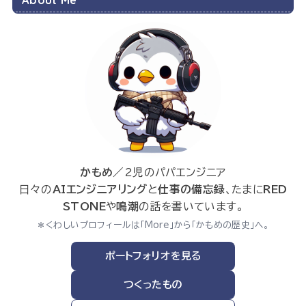
かもめ
／2児のパパエンジニア
日々の
AIエンジニアリング
と
仕事の備忘録
、たまに
RED
STONE
や
鳴潮
の話を書いています。
＊くわしいプロフィールは「More」から「かもめの歴史」へ。
ポートフォリオを見る
つくったもの