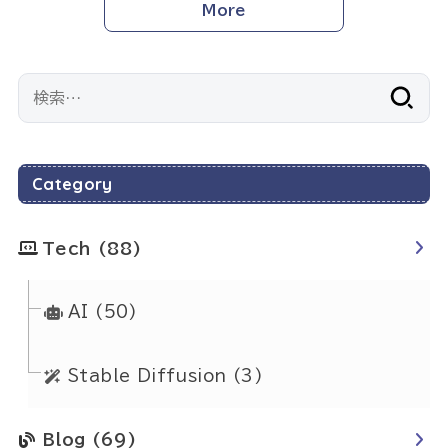
More
検
索:
Category
Tech
(88)
AI
(50)
Stable Diffusion
(3)
Blog
(69)