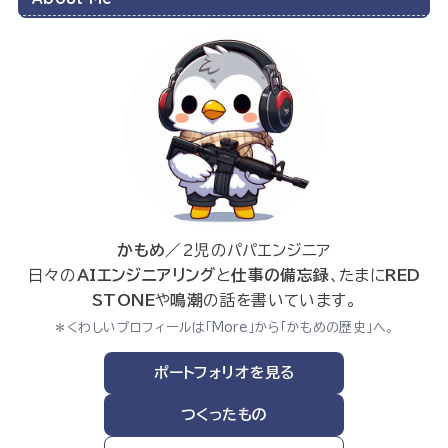
かもめ
／2児のパパエンジニア
日々の
AIエンジニアリング
と
仕事の備忘録
、たまに
RED
STONE
や
鳴潮
の話を書いています。
＊くわしいプロフィールは「More」から「かもめの歴史」へ。
ポートフォリオを見る
つくったもの