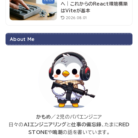
Tech
へ｜これからのReact環境構築
はViteが基本
2026.08.01
About Me
かもめ
／2児のパパエンジニア
日々の
AIエンジニアリング
と
仕事の備忘録
、たまに
RED
STONE
や
鳴潮
の話を書いています。