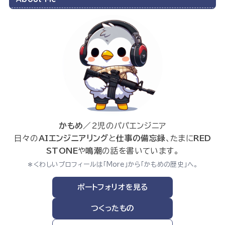
かもめ
／2児のパパエンジニア
日々の
AIエンジニアリング
と
仕事の備忘録
、たまに
RED
STONE
や
鳴潮
の話を書いています。
＊くわしいプロフィールは「More」から「かもめの歴史」へ。
ポートフォリオを見る
つくったもの