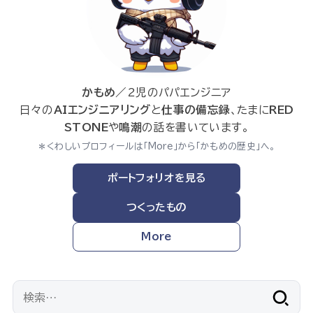
かもめ
／2児のパパエンジニア
日々の
AIエンジニアリング
と
仕事の備忘録
、たまに
RED
STONE
や
鳴潮
の話を書いています。
＊くわしいプロフィールは「More」から「かもめの歴史」へ。
ポートフォリオを見る
つくったもの
More
検
索: