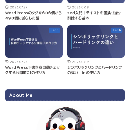
2026.07.27
2026.07.19
WordPressのタグを606個から
sed入門｜テキストを置換・抽出・
490個に減らした話
削除する基本
Tech
Tech
2026.07.24
2026.07.19
WordPress下書きを自動チェッ
シンボリックリンクとハードリンク
クする公開前CIの作り方
の違い｜lnの使い方
About Me