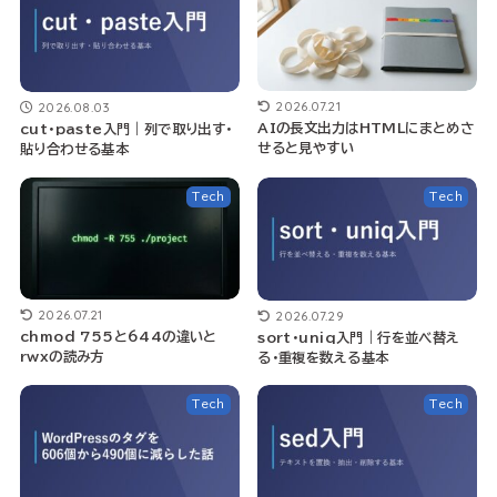
2026.07.21
2026.08.03
AIの長文出力はHTMLにまとめさ
cut・paste入門｜列で取り出す・
せると見やすい
貼り合わせる基本
Tech
Tech
2026.07.21
2026.07.29
chmod 755と644の違いと
sort・uniq入門｜行を並べ替え
rwxの読み方
る・重複を数える基本
Tech
Tech