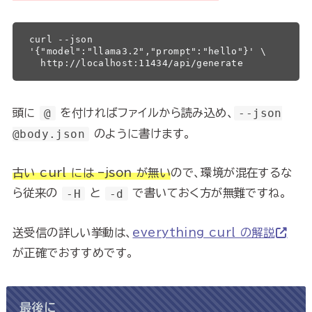
curl --json 
'{"model":"llama3.2","prompt":"hello"}' \

  http://localhost:11434/api/generate
頭に
@
を付ければファイルから読み込め、
--json
@body.json
のように書けます。
古い curl には –json が無い
ので、環境が混在するな
ら従来の
-H
と
-d
で書いておく方が無難ですね。
送受信の詳しい挙動は、
everything curl の解説
が正確でおすすめです。
最後に