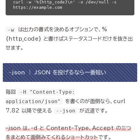
curl -w '%{http_code}\n' -o /dev/null -s 
https://example.com
-w
は出力の書式を決めるオプションで、%
{http_code} と書けばステータスコードだけを抜き出
せます。
–json ｜ JSON を投げるなら一番短い
毎回
-H "Content-Type:
application/json"
を書くのが面倒なら、curl
7.82 以降で使える
--json
が近道です。
–json は、-d と Content-Type、Accept の三つ
をまとめて面倒みてくれるショートカット
です。