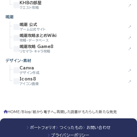
KHBの部屋
↗
クエスト攻略
鳴潮
鳴潮 公式
↗
ゲーム公式サイト
鳴潮攻略まとめWiki
↗
攻略・データベース
鳴潮攻略 Game8
↗
リセマラ・キャラ攻略
デザイン・素材
Canva
↗
デザイン作成
Icons8
↗
アイコン画像
HOME
Blog
紙から電子へ。再開した読書がもたらした新たな発見
ポートフォリオ
つくったもの
お問い合わせ
プライバシーポリシー