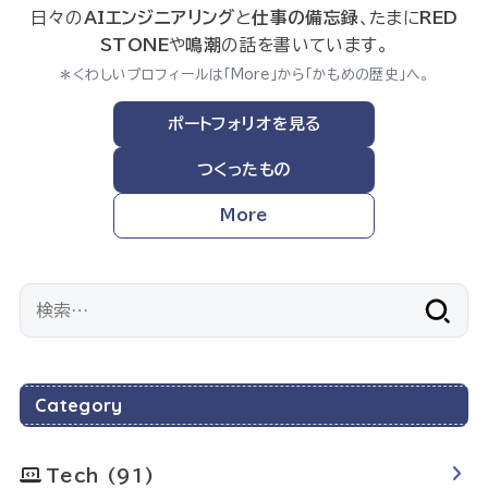
日々の
AIエンジニアリング
と
仕事の備忘録
、たまに
RED
STONE
や
鳴潮
の話を書いています。
＊くわしいプロフィールは「More」から「かもめの歴史」へ。
ポートフォリオを見る
つくったもの
More
検
索:
Category
Tech
(91)