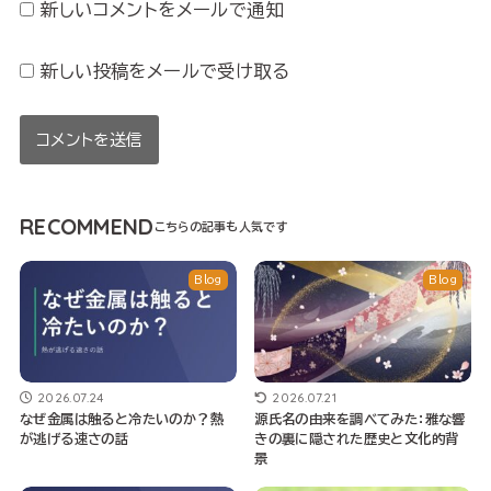
新しいコメントをメールで通知
新しい投稿をメールで受け取る
RECOMMEND
Blog
Blog
2026.07.24
2026.07.21
なぜ金属は触ると冷たいのか？熱
源氏名の由来を調べてみた：雅な響
が逃げる速さの話
きの裏に隠された歴史と文化的背
景