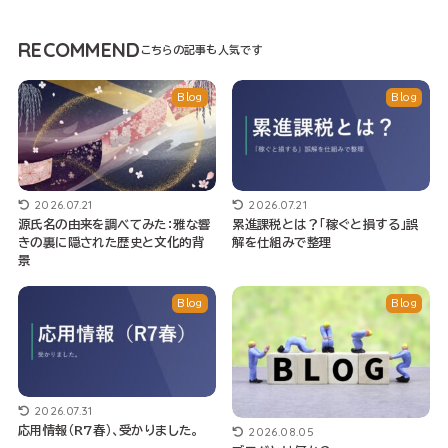
RECOMMEND
Blog
Blog
2026.07.21
2026.07.21
源氏名の由来を調べてみた：雅な響
累進課税とは？「稼ぐと損する」誤
きの裏に隠された歴史と文化的背
解を仕組みで整理
景
Blog
Blog
2026.07.31
2026.08.05
応用情報（R7春）、受かりました。