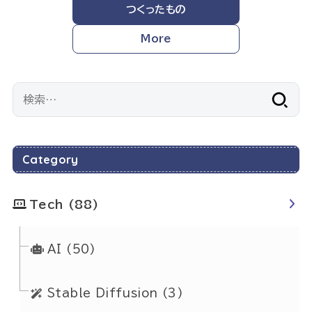
つくったもの
More
検
索:
Category
Tech
(88)
AI
(50)
Stable Diffusion
(3)