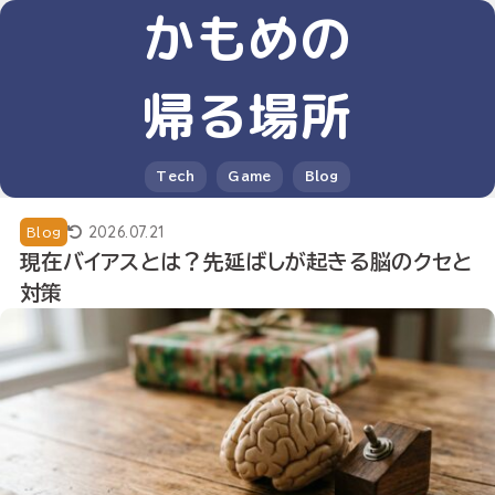
かもめの
帰る場所
Tech
Game
Blog
2026.07.21
Blog
現在バイアスとは？先延ばしが起きる脳のクセと
対策