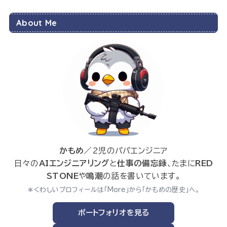
About Me
かもめ
／2児のパパエンジニア
日々の
AIエンジニアリング
と
仕事の備忘録
、たまに
RED
STONE
や
鳴潮
の話を書いています。
＊くわしいプロフィールは「More」から「かもめの歴史」へ。
ポートフォリオを見る