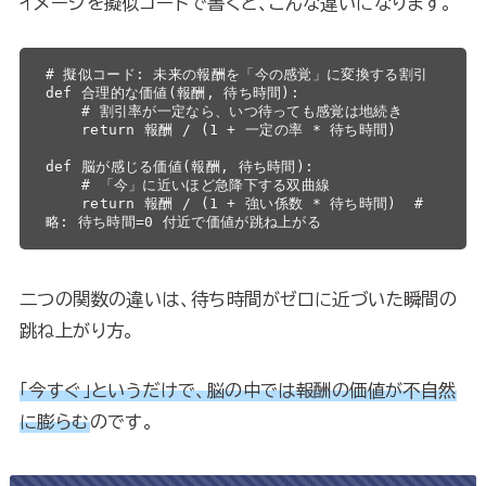
イメージを擬似コードで書くと、こんな違いになります。
# 擬似コード: 未来の報酬を「今の感覚」に変換する割引

def 合理的な価値(報酬, 待ち時間):

    # 割引率が一定なら、いつ待っても感覚は地続き

    return 報酬 / (1 + 一定の率 * 待ち時間)

def 脳が感じる価値(報酬, 待ち時間):

    # 「今」に近いほど急降下する双曲線

    return 報酬 / (1 + 強い係数 * 待ち時間)  # 
略: 待ち時間=0 付近で価値が跳ね上がる
二つの関数の違いは、待ち時間がゼロに近づいた瞬間の
跳ね上がり方。
「今すぐ」というだけで、脳の中では報酬の価値が不自然
に膨らむ
のです。