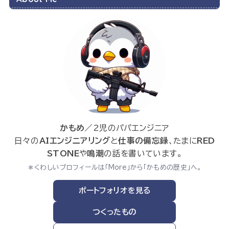
かもめ
／2児のパパエンジニア
日々の
AIエンジニアリング
と
仕事の備忘録
、たまに
RED
STONE
や
鳴潮
の話を書いています。
＊くわしいプロフィールは「More」から「かもめの歴史」へ。
ポートフォリオを見る
つくったもの