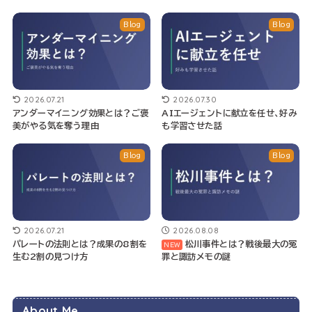
Blog
Blog
2026.07.21
2026.07.30
アンダーマイニング効果とは？ご褒
AIエージェントに献立を任せ、好み
美がやる気を奪う理由
も学習させた話
Blog
Blog
2026.07.21
2026.08.08
パレートの法則とは？成果の8割を
松川事件とは？戦後最大の冤
生む2割の見つけ方
罪と諏訪メモの謎
About Me