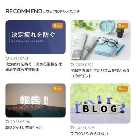
RECOMMEND
Blog
Blog
2026.07.21
2026.07.21
決定疲れを防ぐ｜決める回数を仕
組みで減らす整理術
早起き方法と生活リズムを整える5
つのポイント
Blog
Blog
2026.08.06
2026.07.29
朝活２ヶ月、禁煙１ヶ月
ブログがやめられない