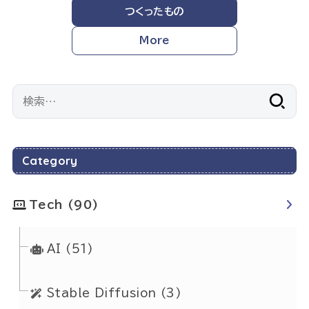
つくったもの
More
検
索:
Category
Tech
(90)
AI
(51)
Stable Diffusion
(3)