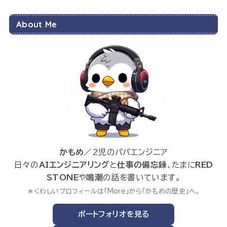
About Me
かもめ
／2児のパパエンジニア
日々の
AIエンジニアリング
と
仕事の備忘録
、たまに
RED
STONE
や
鳴潮
の話を書いています。
＊くわしいプロフィールは「More」から「かもめの歴史」へ。
ポートフォリオを見る