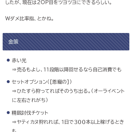
したが、現在は2OP目をツヨツヨにできるらしい。
Wダメ比率指、とかね。
金策
赤い光
⇒売るもよし、１１段階以降回せるなら自己消費でも
セットオプション（[恩寵の]）
⇒ひたすら狩ってればそのうち出る。（オーライベント
に左右されがち）
精鋭討伐チケット
⇒ヤティカヌ狩れれば、１日で３００本以上稼げるとき
も