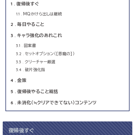
1
復帰後すぐ
1.1
MQかけら出しは継続
2
毎日やること
3
キャラ強化のあれこれ
3.1
図案書
3.2
セットオプション（[恩寵の]）
3.3
クリーチャー厳選
3.4
破片強化指
4
金策
5
復帰後やること総括
6
未消化（≒クリアできてない）コンテンツ
復帰後すぐ