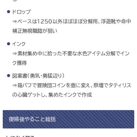
ドロップ
⇒ベースは１２５０以外ほぼほぼ分解用、浮遊靴や命中
補正無視職鎧が狙い
インク
⇒素材集め中に拾った不要な水色アイテム分解でイン
ク獲得
図案書（勇気・勇猛辺り）
⇒箱バフで冒険団コインを壺に変え、祭壇でタティリス
の心臓ゲットし、集めたインクで作成
復帰後やること総括