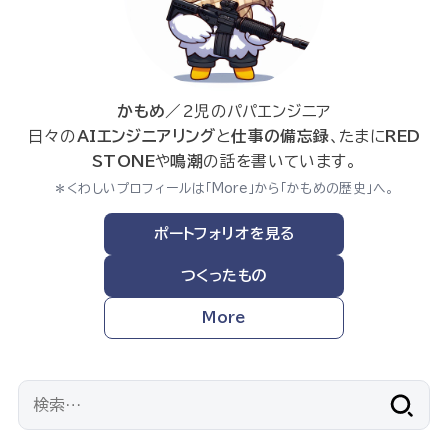
かもめ
／2児のパパエンジニア
日々の
AIエンジニアリング
と
仕事の備忘録
、たまに
RED
STONE
や
鳴潮
の話を書いています。
＊くわしいプロフィールは「More」から「かもめの歴史」へ。
ポートフォリオを見る
つくったもの
More
検
索: