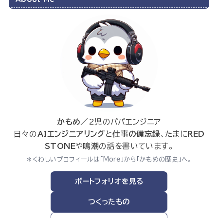
かもめ
／2児のパパエンジニア
日々の
AIエンジニアリング
と
仕事の備忘録
、たまに
RED
STONE
や
鳴潮
の話を書いています。
＊くわしいプロフィールは「More」から「かもめの歴史」へ。
ポートフォリオを見る
つくったもの